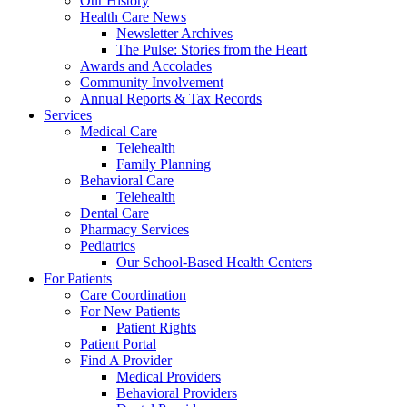
Our History
Health Care News
Newsletter Archives
The Pulse: Stories from the Heart
Awards and Accolades
Community Involvement
Annual Reports & Tax Records
Services
Medical Care
Telehealth
Family Planning
Behavioral Care
Telehealth
Dental Care
Pharmacy Services
Pediatrics
Our School-Based Health Centers
For Patients
Care Coordination
For New Patients
Patient Rights
Patient Portal
Find A Provider
Medical Providers
Behavioral Providers