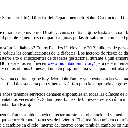
y Schreiner, PhD, Director del Departamento de Salud Conductual; Dr
e durante este invierno. Desde vacunas contra la gripe hasta atención d
ud posible. Queremos compartir algunas perlas de sabiduría con usted p
 sobre la diabetes? En los Estados Unidos, hay 30.3 millones de person
 reducir las complicaciones de la diabetes. Los factores de riesgo de di
esterol alto o antecedentes de diabetes gestacional durante algun emba
840 o visítenos en línea en
www.mountainfamily.org
) para determinar s
mily en los últimos 6 meses, también programe una visita para controla
 vacuna contra la gripe hoy. Mountain Family ya cuenta con las vacunas 
al final de esta carta para saber si está listo para la temporada de gripe.
 ahora tenemos servicios dentales disponibles en todas las clínicas de 
lo dental dos veces al día. Si han pasado más de 6 meses desde su última
untainfamily.org.
 menos. Estos cambios pueden afectar nuestra salud emocional y pueden au
que ocurre durante los meses de invierno. El clima frío también contrib
o a cambios en el reloj interno del cuerpo como también cambios en nue