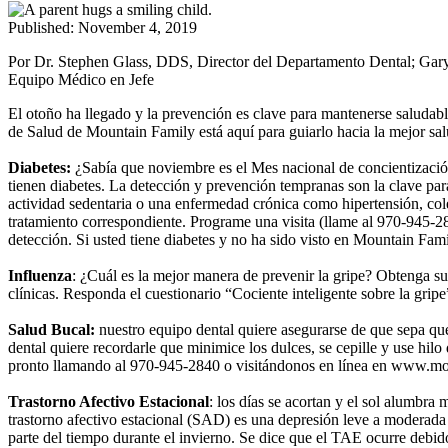
Published: November 4, 2019
Por Dr. Stephen Glass, DDS, Director del Departamento Dental; Gar
Equipo Médico en Jefe
El otoño ha llegado y la prevención es clave para mantenerse saludabl
de Salud de Mountain Family está aquí para guiarlo hacia la mejor sal
Diabetes:
¿Sabía que noviembre es el Mes nacional de concientización
tienen diabetes. La detección y prevención tempranas son la clave para
actividad sedentaria o una enfermedad crónica como hipertensión, col
tratamiento correspondiente. Programe una visita (llame al 970-945-2
detección. Si usted tiene diabetes y no ha sido visto en Mountain Fa
Influenza
: ¿Cuál es la mejor manera de prevenir la gripe? Obtenga su
clínicas. Responda el cuestionario “Cociente inteligente sobre la gripe” 
Salud Bucal:
nuestro equipo dental quiere asegurarse de que sepa que
dental quiere recordarle que minimice los dulces, se cepille y use hi
pronto llamando al 970-945-2840 o visitándonos en línea en www.mo
Trastorno Afectivo Estacional
: los días se acortan y el sol alumbra
trastorno afectivo estacional (SAD) es una depresión leve a moderada 
parte del tiempo durante el invierno. Se dice que el TAE ocurre debid