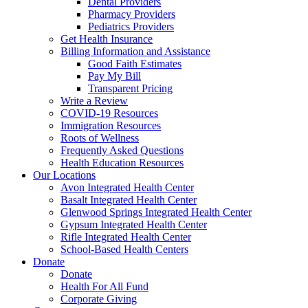
Dental Providers
Pharmacy Providers
Pediatrics Providers
Get Health Insurance
Billing Information and Assistance
Good Faith Estimates
Pay My Bill
Transparent Pricing
Write a Review
COVID-19 Resources
Immigration Resources
Roots of Wellness
Frequently Asked Questions
Health Education Resources
Our Locations
Avon Integrated Health Center
Basalt Integrated Health Center
Glenwood Springs Integrated Health Center
Gypsum Integrated Health Center
Rifle Integrated Health Center
School-Based Health Centers
Donate
Donate
Health For All Fund
Corporate Giving