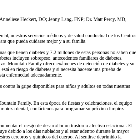
. Anneliese Heckert, DO; Jenny Lang, FNP; Dr. Matt Percy, MD,
ental, nuestros servicios médicos y de salud conductual de los Centros
ara que pueda cuidarse mejor y a su familia.
as que tienen diabetes y 7.2 millones de estas personas no saben que
abetes incluyen sobrepeso, antecedentes familiares de diabetes,
razo. Mountain Family ofrece exámenes de detección de diabetes y su
i está en riesgo de diabetes y si necesita hacerse una prueba de
r esta enfermedad adecuadamente.
contra la gripe disponibles para niños y adultos en todas nuestras
Mountain Family. En esta época de fiestas y celebraciones, el equipo
 limpieza dental, contáctenos para programar su próxima limpieza
mentar el riesgo de desarrollar un trastorno afectivo estacional. El
uye debido a los días nublados y al estar adentro durante la mayor
stros cerebros y químicos del cuerpo. Al sentirse deprimido la